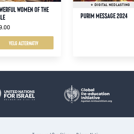
WERFUL WOMEN OF THE
PURIM MESSAGE 2024
BLE
9.00
VELG ALTERNATIV
tte
oduktet
r
re
ianter.
ternativene
n
lges
oduktsiden