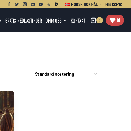
NORSK BOKMÅL
MIN KONTO
GI
K
GRATIS NEDLASTINGER
OMM OSS
KONTAKT
0