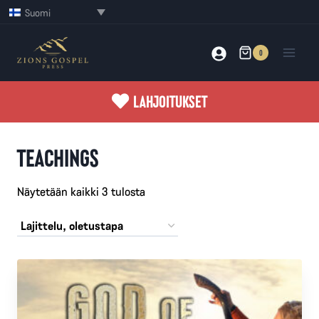
Siirry
Suomi
sisältöön
0
LAHJOITUKSET
TEACHINGS
Näytetään kaikki 3 tulosta