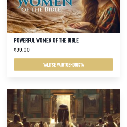
valinnat
tuotteen
sivulla.
POWERFUL WOMEN OF THE BIBLE
$
99.00
VALITSE VAIHTOEHDOISTA
Tällä
tuotteella
on
useampi
muunnelma.
Voit
tehdä
valinnat