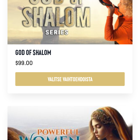
GOD OF SHALOM
$
99.00
VALITSE VAIHTOEHDOISTA
Tällä
tuotteella
on
useampi
muunnelma.
Voit
tehdä