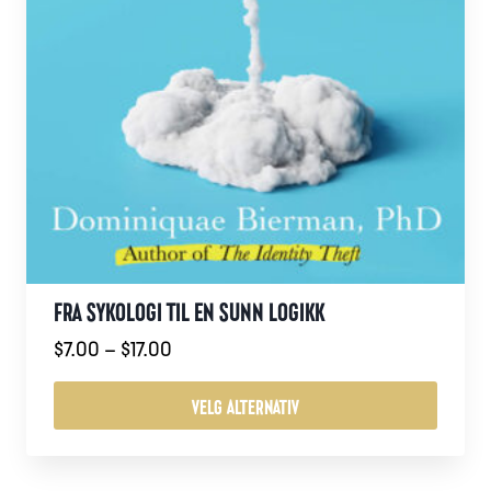
FRA SYKOLOGI TIL EN SUNN LOGIKK
Prisområde:
$
7.00
–
$
17.00
$7.00
til
VELG ALTERNATIV
$17.00
Dette
produktet