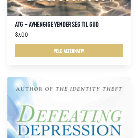
ATG – AVHENGIGE VENDER SEG TIL GUD
$
7.00
VELG ALTERNATIV
Dette
produktet
har
flere
varianter.
Alternativene
kan
velges
på
produktsiden