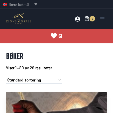
Skip
Norsk bokmål
to
content
0
GI
BØKER
Viser 1–20 av 26 resultater