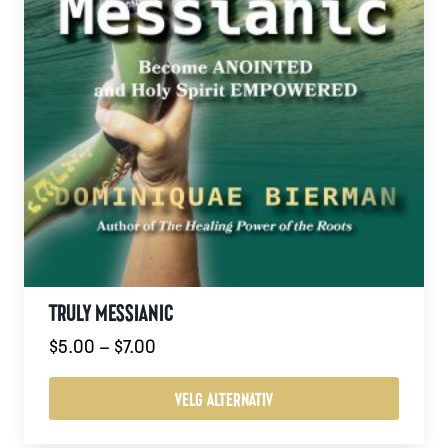
TRULY MESSIANIC
Prisområde:
$
5.00
–
$
7.00
$5.00
til
VELG ALTERNATIV
$7.00
Dette