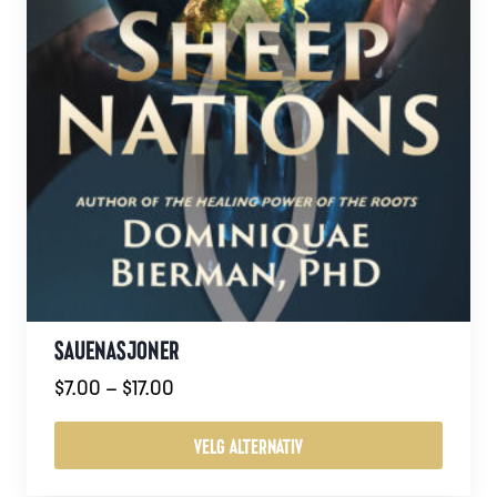
SAUENASJONER
Prisområde:
$
7.00
–
$
17.00
$7.00
til
VELG ALTERNATIV
$17.00
Dette