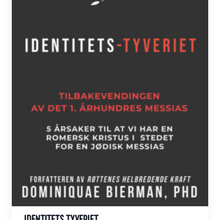
produktsiden
IDENTITETS TYVERIET