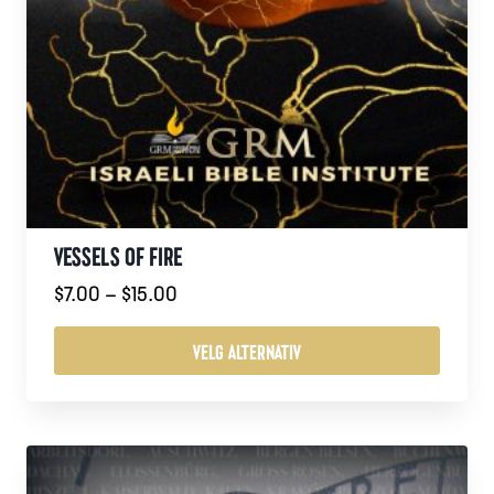
VESSELS OF FIRE
Prisområde:
$
7.00
–
$
15.00
$7.00
til
VELG ALTERNATIV
$15.00
Dette
produktet
har
flere