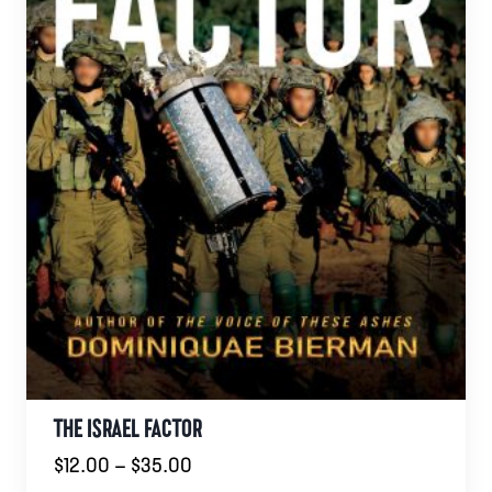
THE ISRAEL FACTOR
Prisområde:
$
12.00
–
$
35.00
$12.00