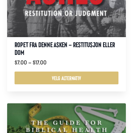
ROPET FRA DENNE ASKEN – RESTITUSJON ELLER
DOM
Prisområde:
$
7.00
–
$
17.00
$7.00
til
VELG ALTERNATIV
$17.00
Dette
produktet
har
flere
varianter.
Alternativene