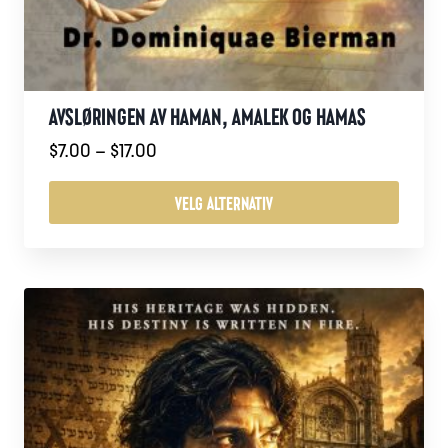
AVSLØRINGEN AV HAMAN, AMALEK OG HAMAS
Prisområde:
$
7.00
–
$
17.00
$7.00
til
VELG ALTERNATIV
$17.00
Dette
produktet
har
flere
varianter.
Alternativene
kan
velges
på