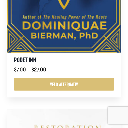
PODET INN
Prisområde:
$
7.00
–
$
27.00
$7.00
til
VELG ALTERNATIV
$27.00
Dette
produktet
har
flere
varianter.