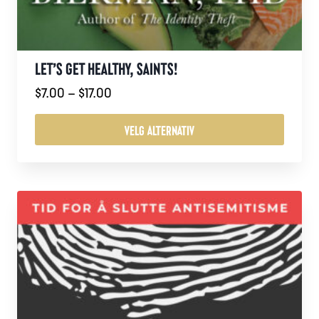
LET’S GET HEALTHY, SAINTS!
Prisområde:
$
7.00
–
$
17.00
$7.00
til
VELG ALTERNATIV
$17.00
Dette
produktet
har
flere
varianter.
Alternativene
kan
velges
på