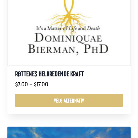
RØTTENES HELBREDENDE KRAFT
Prisområde:
$
7.00
–
$
17.00
$7.00
til
VELG ALTERNATIV
$17.00
Dette
produktet
har
flere