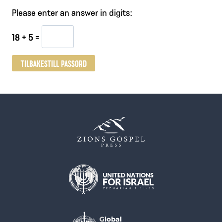
k
Please enter an answer in digits:
r
18 + 5 =
e
v
TILBAKESTILL PASSORD
d