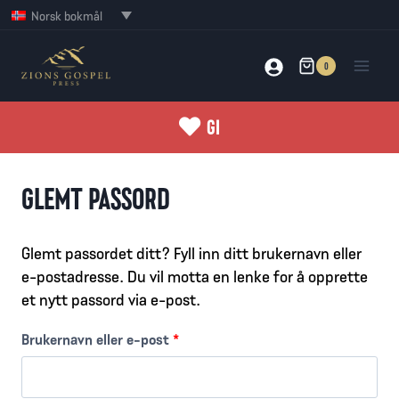
Skip
Norsk bokmål
to
content
0
GI
GLEMT PASSORD
Glemt passordet ditt? Fyll inn ditt brukernavn eller
e-postadresse. Du vil motta en lenke for å opprette
et nytt passord via e-post.
P
Brukernavn eller e-post
*
å