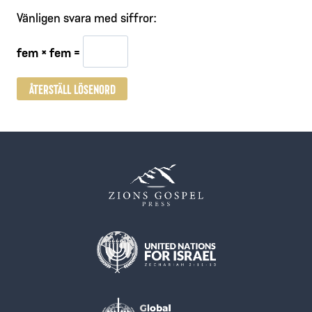
l
Vänligen svara med siffror:
i
fem × fem =
g
a
ÅTERSTÄLL LÖSENORD
t
o
r
i
s
k
t