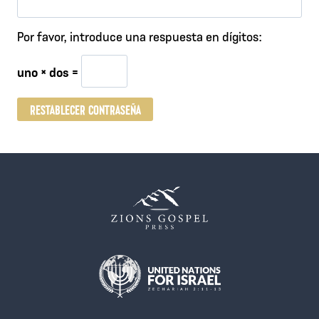
l
Por favor, introduce una respuesta en dígitos:
i
uno × dos =
g
a
RESTABLECER CONTRASEÑA
t
o
r
i
o