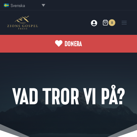
Skip
Svenska
to
content
0
DONERA
VAD TROR VI PÅ?