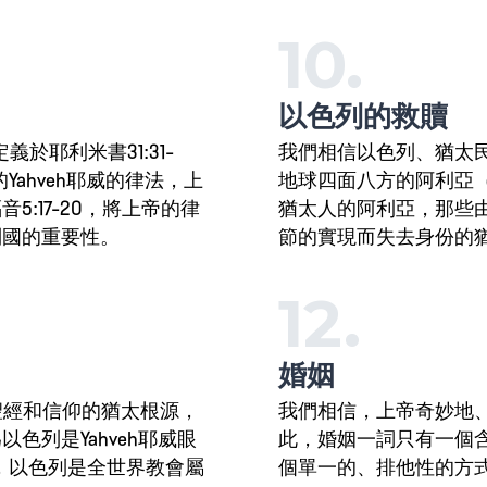
10.
以色列的救贖
定義於耶利米書31:31-
我們相信以色列、猶太
的Yahveh耶威的律法，上
地球四面八方的阿利亞
:17-20，將上帝的律
猶太人的阿利亞，那些
列國的重要性。
節的實現而失去身份的
12.
婚姻
徒、聖經和信仰的猶太根源，
我們相信，上帝奇妙地
色列是Yahveh耶威眼
此，婚姻一詞只有一個含義
-6，以色列是全世界教會屬
個單一的、排他性的方