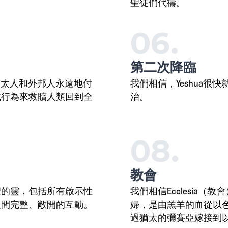
。
聖徒們代禱。
06.
第二次降臨
為猶太人和外邦人永遠地付
我們相信，Yeshua
或行為來救贖人類回到全
治。
08.
教會
聖的靈，包括所有啟示性
我們相信Ecclesia
之間完整、敞開的互動。
婦，是由羔羊的血從以
過猶太的彌賽亞嫁接到