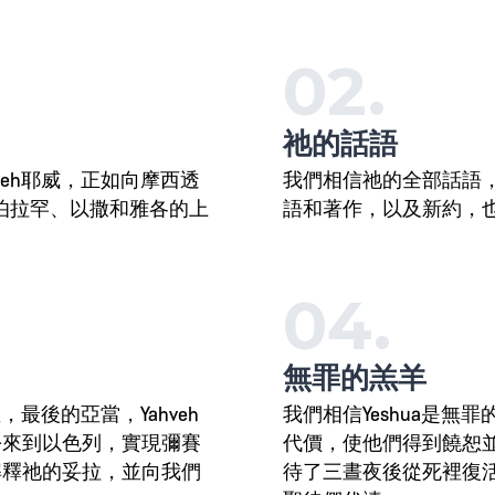
02.
祂的話語
veh耶威，正如向摩西透
我們相信祂的全部話語
亞伯拉罕、以撒和雅各的上
語和著作，以及新約，
04.
無罪的羔羊
，最後的亞當，Yahveh
我們相信Yeshua是
份來到以色列，實現彌賽
代價，使他們得到饒恕並
解釋祂的妥拉，並向我們
待了三晝夜後從死裡復