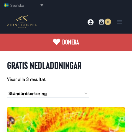
Skip
Svenska
to
content
0
DONERA
GRATIS NEDLADDNINGAR
Visar alla 3 resultat