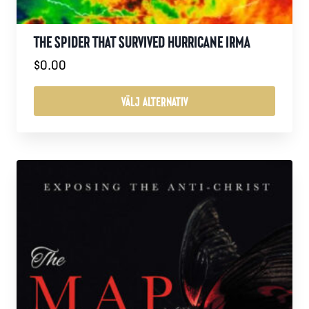
THE SPIDER THAT SURVIVED HURRICANE IRMA
$
0.00
VÄLJ ALTERNATIV
Den
här
produkten
har
flera
varianter.
De
olika
alternativen
kan
väljas