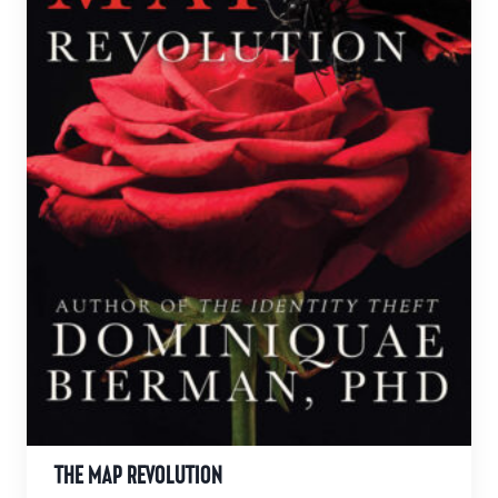
på
produktsidan
THE MAP REVOLUTION