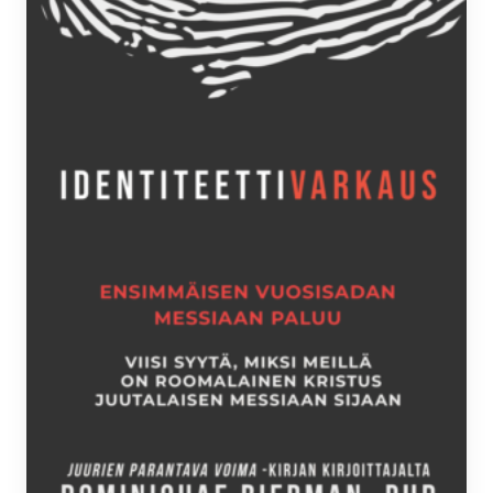
tehdä
valinnat
tuotteen
sivulla.