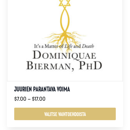
JUURIEN PARANTAVA VOIMA
Hintaluokka:
$
7.00
–
$
17.00
$7.00
-
VALITSE VAIHTOEHDOISTA
$17.00
Tällä