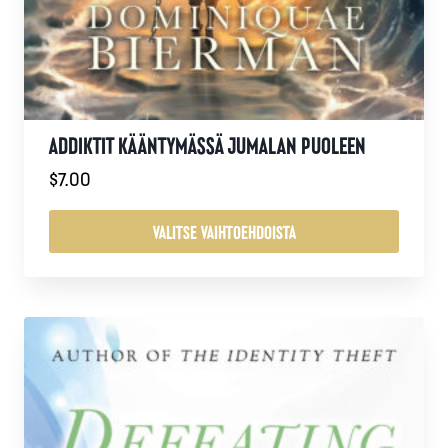
ADDIKTIT KÄÄNTYMÄSSÄ JUMALAN PUOLEEN
$
7.00
VALITSE VAIHTOEHDOISTA
Tällä
tuotteella
on
useampi
muunnelma.
Voit
tehdä
valinnat