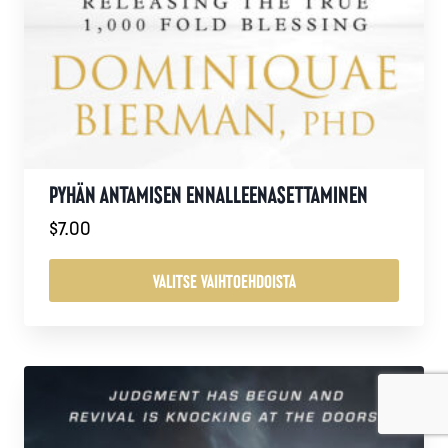
PYHÄN ANTAMISEN ENNALLEENASETTAMINEN
$
7.00
VALITSE VAIHTOEHDOISTA
Tällä
tuotteella
on
useampi
muunnelma.
Voit