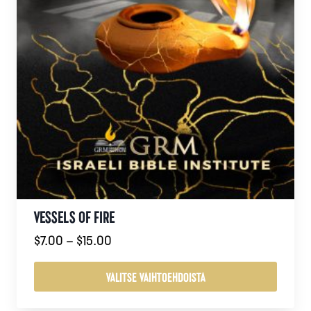
VESSELS OF FIRE
Hintaluokka:
$
7.00
–
$
15.00
$7.00
-
VALITSE VAIHTOEHDOISTA
$15.00
Tällä