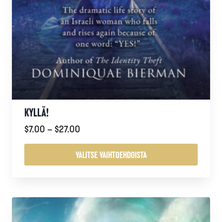
KYLLÄ!
Hintaluokka:
$
7.00
–
$
27.00
$7.00
-
VALITSE VAIHTOEHDOISTA
$27.00
Tällä
tuotteella
on
useampi