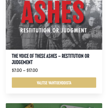
THE VOICE OF THESE ASHES – RESTITUTION OR
JUDGEMENT
Hintaluokka:
$
7.00
–
$
17.00
$7.00
-
VALITSE VAIHTOEHDOISTA
$17.00
Tällä
tuotteella
on