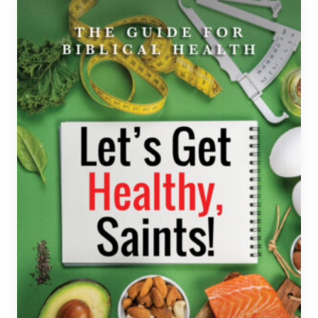
useampi
muunnelma.
Voit
tehdä
valinnat
tuotteen
sivulla.