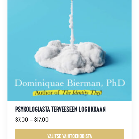
PSYKOLOGIASTA TERVEESEEN LOGIIKKAAN
Hintaluokka:
$
7.00
–
$
17.00
$7.00
-
VALITSE VAIHTOEHDOISTA