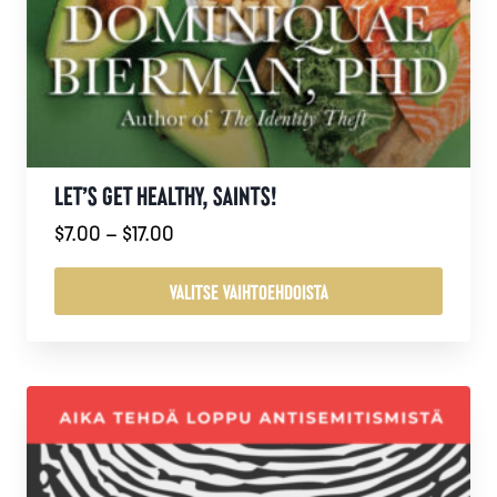
LET’S GET HEALTHY, SAINTS!
Hintaluokka:
$
7.00
–
$
17.00
$7.00
-
VALITSE VAIHTOEHDOISTA
$17.00
Tällä
tuotteella
on
useampi
muunnelma.
Voit