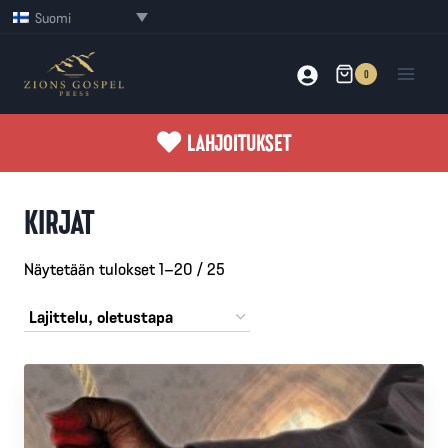
Siirry
Suomi
sisältöön
0
LAHJOITUKSET
KIRJAT
Näytetään tulokset 1–20 / 25