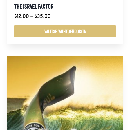
THE ISRAEL FACTOR
Hintaluokka:
$
12.00
–
$
35.00
$12.00
-
VALITSE VAIHTOEHDOISTA
$35.00
Tällä
tuotteella
on
useampi
muunnelma.
Voit
tehdä
valinnat
tuotteen
sivulla.