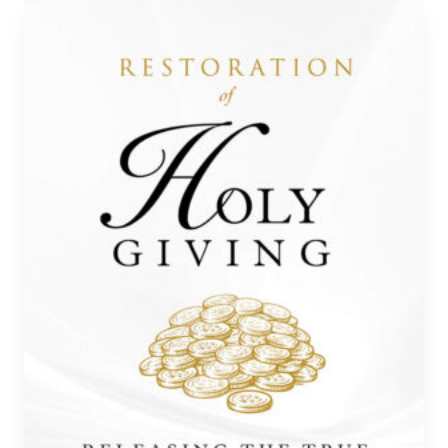
useampi
muunnelma.
Voit
tehdä
valinnat
tuotteen
sivulla.