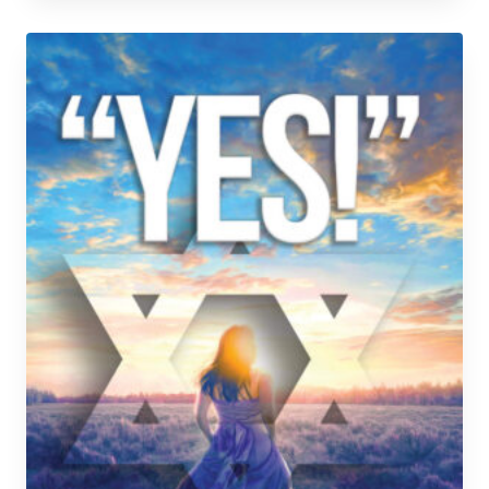
tuotteella
on
useampi
muunnelma.
Voit
tehdä
valinnat
tuotteen
sivulla.