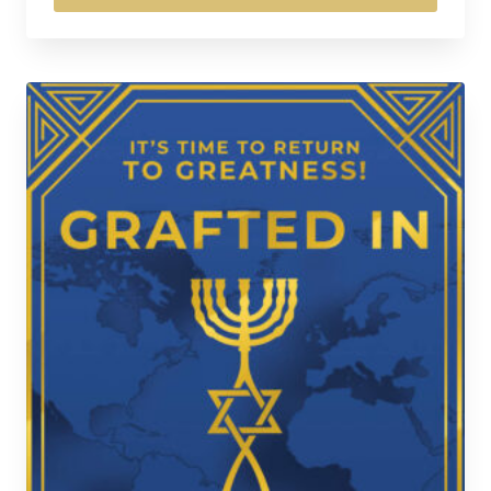
$17.00
Tällä
tuotteella
on
useampi
muunnelma.
Voit
tehdä
valinnat
tuotteen
sivulla.