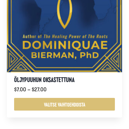
ÖLJYPUUHUN OKSASTETTUNA
Hintaluokka:
$
7.00
–
$
27.00
$7.00
-
VALITSE VAIHTOEHDOISTA
$27.00
Tällä
tuotteella
on