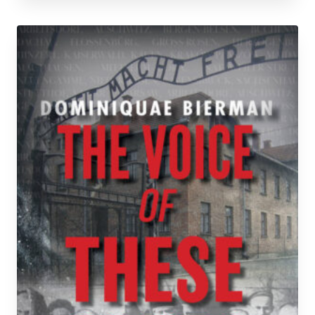
tuotteella
on
useampi
muunnelma.
Voit
tehdä
valinnat
tuotteen
sivulla.