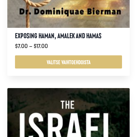
EXPOSING HAMAN, AMALEK AND HAMAS
Hintaluokka:
$
7.00
–
$
17.00
$7.00
-
VALITSE VAIHTOEHDOISTA
$17.00
Tällä
tuotteella
on
useampi
muunnelma.
Voit
tehdä
valinnat
tuotteen