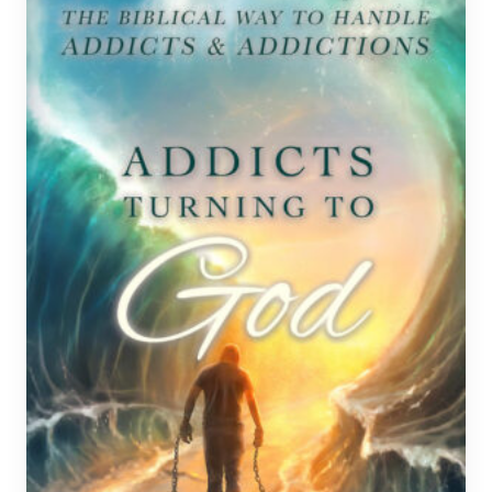
muunnelma.
Voit
tehdä
valinnat
tuotteen
sivulla.