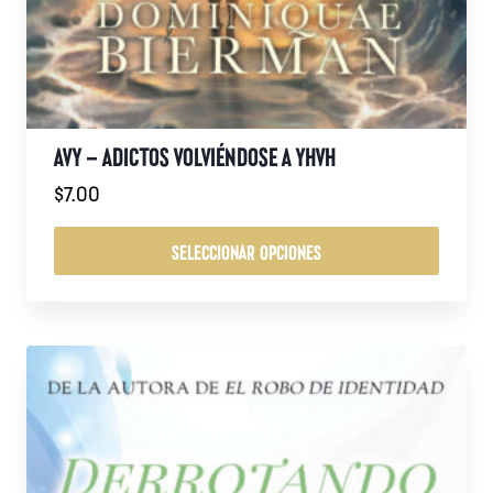
AVY – ADICTOS VOLVIÉNDOSE A YHVH
$
7.00
SELECCIONAR OPCIONES
Este
producto
tiene
múltiples
variantes.
Las
opciones
se