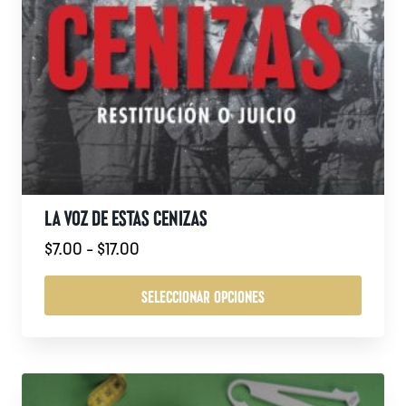
LA VOZ DE ESTAS CENIZAS
Rango
$
7.00
-
$
17.00
de
precios:
SELECCIONAR OPCIONES
desde
Este
$7.00
producto
hasta
tiene
$17.00
múltiples