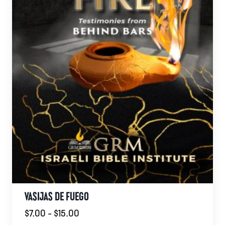
página
de
producto
VASIJAS DE FUEGO
Rango
$
7.00
-
$
15.00