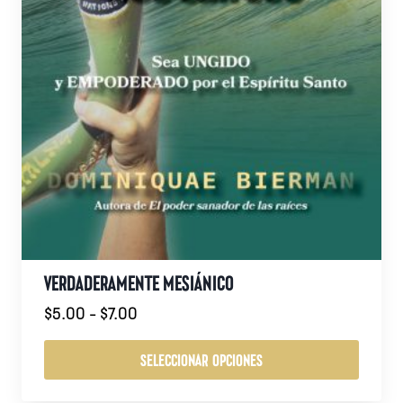
VERDADERAMENTE MESIÁNICO
Rango
$
5.00
-
$
7.00
de
precios:
SELECCIONAR OPCIONES
desde
Este