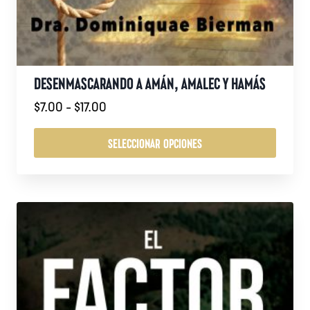
DESENMASCARANDO A AMÁN, AMALEC Y HAMÁS
Rango
$
7.00
-
$
17.00
de
precios:
SELECCIONAR OPCIONES
desde
Este
$7.00
producto
hasta
tiene
$17.00
múltiples
variantes.
Las
opciones
se
pueden