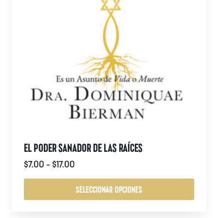
EL PODER SANADOR DE LAS RAÍCES
Rango
$
7.00
-
$
17.00
de
precios:
SELECCIONAR OPCIONES
desde
Este
$7.00