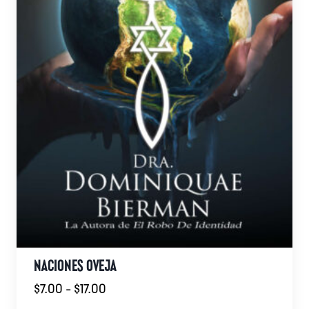
página
de
producto
NACIONES OVEJA
Rango
$
7.00
-
$
17.00
de