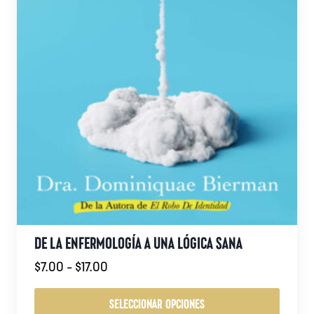
producto
DE LA ENFERMOLOGÍA A UNA LÓGICA SANA
Rango
$
7.00
-
$
17.00
de
precios:
SELECCIONAR OPCIONES