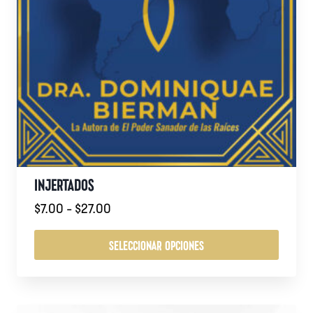
INJERTADOS
Rango
$
7.00
-
$
27.00
de
precios:
SELECCIONAR OPCIONES
desde
Este
$7.00
producto
hasta
tiene