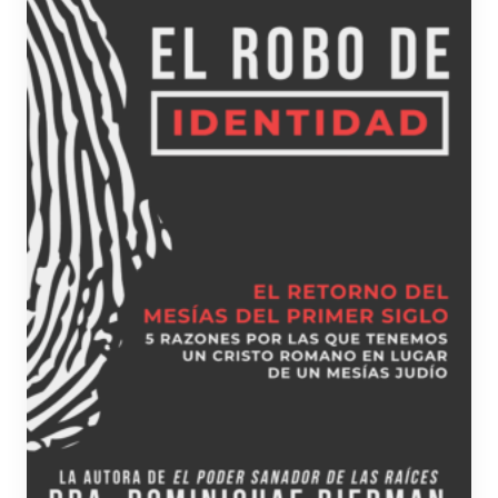
se
pueden
elegir
en
la
página
de
producto