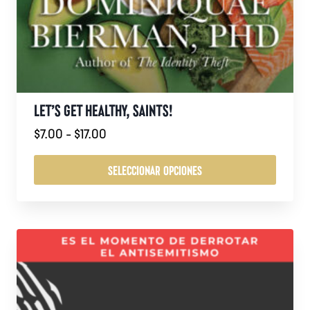
LET’S GET HEALTHY, SAINTS!
Rango
$
7.00
-
$
17.00
de
precios:
SELECCIONAR OPCIONES
desde
Este
$7.00
producto
hasta
tiene
$17.00
múltiples
variantes.
Las
opciones