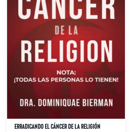
la
página
de
producto
ERRADICANDO EL CÁNCER DE LA RELIGIÓN