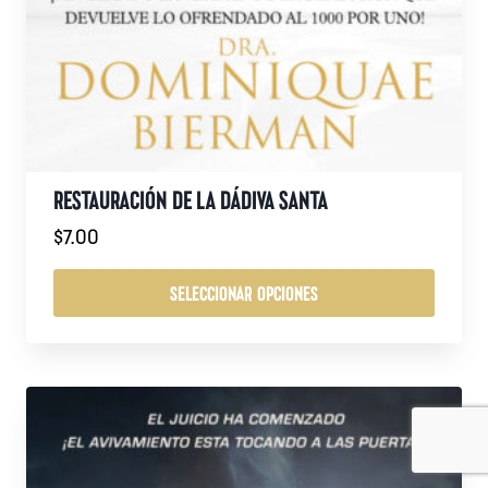
RESTAURACIÓN DE LA DÁDIVA SANTA
$
7.00
SELECCIONAR OPCIONES
Este
producto
tiene
múltiples
variantes.
Las