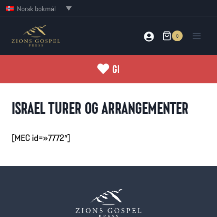
Skip
Norsk bokmål
to
content
0
GI
ISRAEL TURER OG ARRANGEMENTER
[MEC id=»7772″]