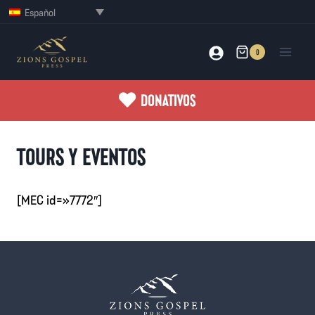
Saltar
Español
al
contenido
0
DONATIVOS
TOURS Y EVENTOS
[MEC id=»7772″]