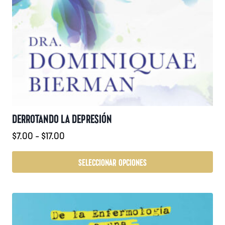
DERROTANDO LA DEPRESIÓN
Rango
$
7.00
-
$
17.00
de
precios:
SELECCIONAR OPCIONES
desde
Este
$7.00
producto
hasta
tiene
$17.00
múltiples