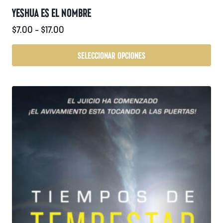
YESHUA ES EL NOMBRE
Rango
$
7.00
-
$
17.00
de
precios:
SELECCIONAR OPCIONES
desde
Este
$7.00
producto
hasta
tiene
$17.00
múltiples
variantes.
Las
opciones
se
pueden
elegir
en
la