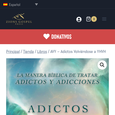
Saltar
Español
al
contenido
0
DONATIVOS
Principal
/
Tienda
/
Libros
/
AVY – Adictos Volviéndose a YHVH