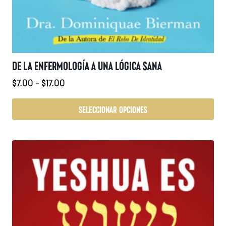
DE LA ENFERMOLOGÍA A UNA LÓGICA SANA
Rango
$
7.00
-
$
17.00
de
precios:
SELECCIONAR OPCIONES
desde
Este
$7.00
producto
hasta
tiene
$17.00
múltiples
variantes.
Las
opciones
se