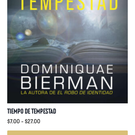
página
de
producto
TIEMPO DE TEMPESTAD
Rango
$
7.00
-
$
27.00
de