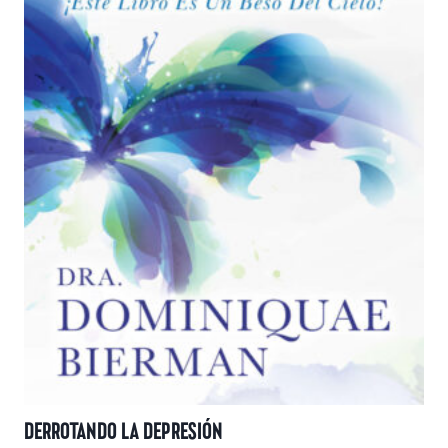
en
la
página
de
producto
DERROTANDO LA DEPRESIÓN