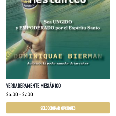
producto
VERDADERAMENTE MESIÁNICO
Rango
$
5.00
-
$
7.00
de
precios:
SELECCIONAR OPCIONES
desde