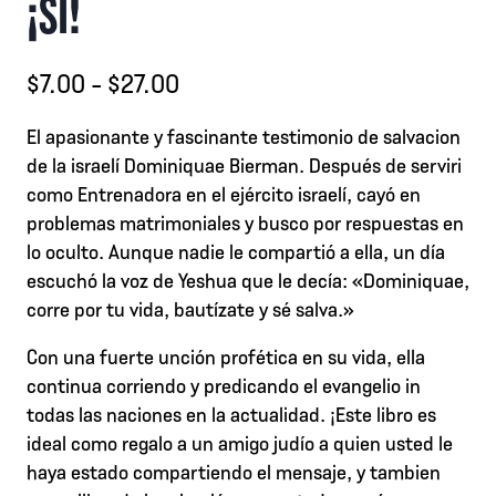
¡SI!
Rango
$
7.00
-
$
27.00
de
El apasionante y fascinante testimonio de salvacion
precios:
de la israelí Dominiquae Bierman. Después de serviri
desde
como Entrenadora en el ejército israelí, cayó en
problemas matrimoniales y busco por respuestas en
$7.00
lo oculto. Aunque nadie le compartió a ella, un día
hasta
escuchó la voz de Yeshua que le decía: «Dominiquae,
$27.00
corre por tu vida, bautízate y sé salva.»
Con una fuerte unción profética en su vida, ella
continua corriendo y predicando el evangelio in
todas las naciones en la actualidad. ¡Este libro es
ideal como regalo a un amigo judío a quien usted le
haya estado compartiendo el mensaje, y tambien