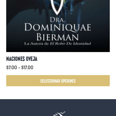
NACIONES OVEJA
Rango
$
7.00
-
$
17.00
de
precios:
SELECCIONAR OPCIONES
desde
Este
$7.00
producto
hasta
tiene
$17.00
múltiples