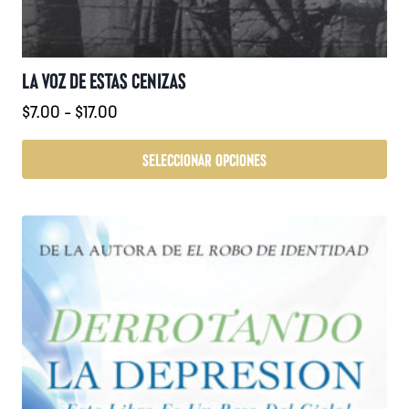
LA VOZ DE ESTAS CENIZAS
Rango
$
7.00
-
$
17.00
de
precios:
SELECCIONAR OPCIONES
desde
Este
$7.00
producto
hasta
tiene
$17.00
múltiples
variantes.
Las
opciones
se
pueden
elegir