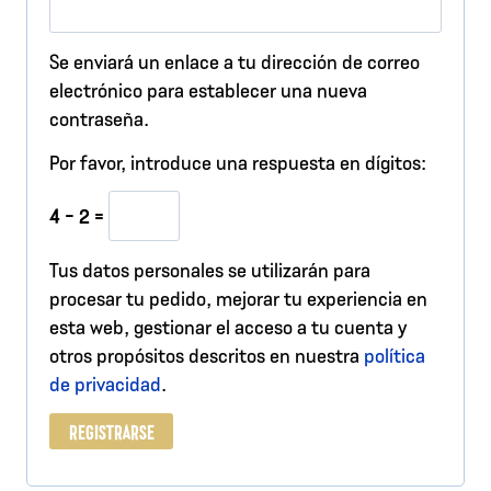
b
l
Se enviará un enlace a tu dirección de correo
i
electrónico para establecer una nueva
contraseña.
g
Por favor, introduce una respuesta en dígitos:
a
t
4 − 2 =
o
Tus datos personales se utilizarán para
r
procesar tu pedido, mejorar tu experiencia en
esta web, gestionar el acceso a tu cuenta y
i
otros propósitos descritos en nuestra
política
o
de privacidad
.
REGISTRARSE