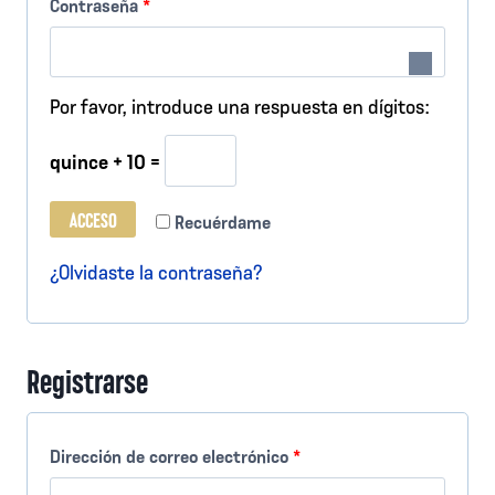
O
Contraseña
*
i
b
g
l
Por favor, introduce una respuesta en dígitos:
a
i
t
quince + 10 =
g
o
a
ACCESO
Recuérdame
r
t
¿Olvidaste la contraseña?
i
o
o
r
Registrarse
i
o
O
Dirección de correo electrónico
*