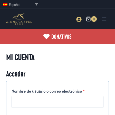
Saltar
Español
al
contenido
0
DONATIVOS
MI CUENTA
Acceder
O
Nombre de usuario o correo electrónico
*
b
l