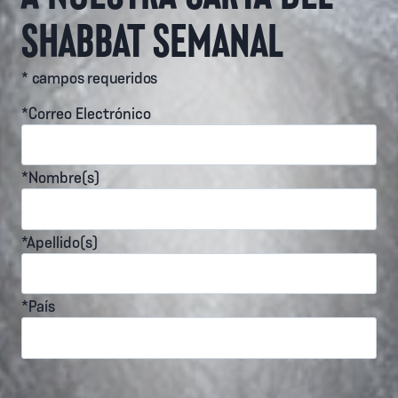
SHABBAT SEMANAL
* campos requeridos
*Correo Electrónico
*Nombre(s)
*Apellido(s)
*País