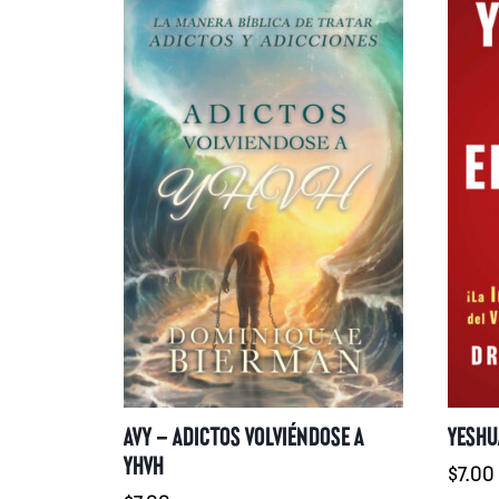
YESHU
AVY – ADICTOS VOLVIÉNDOSE A
YHVH
$
7.00