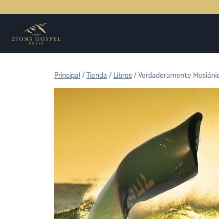
Saltar
al
contenido
Principal
/
Tienda
/
Libros
/
Verdaderamente Mesiáni