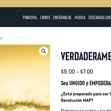
PRINCIPAL
LIBROS
ENSEÑANZAS
MÚSICA
DESCARGAS GRA
co
VERDADERAME
Rango
$
5.00
-
$
7.00
de
Sea UNGIDO y EMPODERADO
precios
¿Está preparado para ser
desde
Revolución MAP?
$5.00
El tiempo se acaba y los d