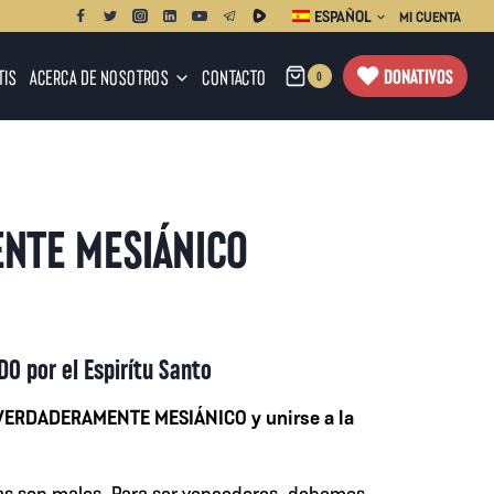
ESPAÑOL
MI CUENTA
DONATIVOS
TIS
ACERCA DE NOSOTROS
CONTACTO
0
NTE MESIÁNICO
 por el Espirítu Santo
:
 VERDADERAMENTE MESIÁNICO y unirse a la
ias son malos. Para ser vencedores, debemos