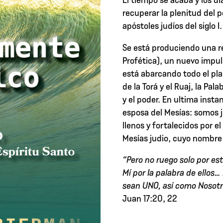
hasta
recuperar la plenitud del p
$7.00
apóstoles judíos del siglo I.
Se está produciendo una r
Profética), un nuevo impu
está abarcando todo el pl
de la Torá y el Ruaj, la Pala
y el poder. En ultima inst
esposa del Mesías: somos ju
llenos y fortalecidos por 
Mesías judio, cuyo nombre
“Pero no ruego solo por es
Mí por Ia palabra de ellos…
sean UNO, así como Noso
Juan 17:20, 22