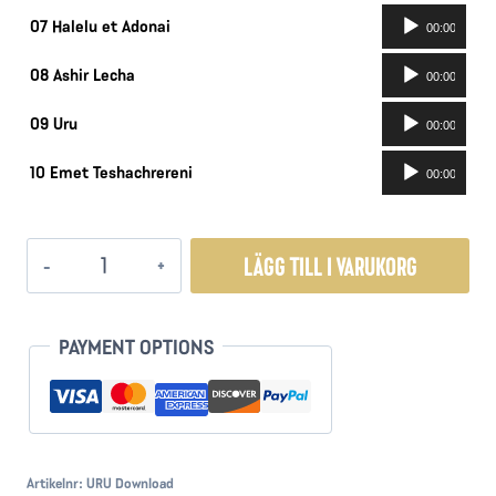
Ljudspelare
07 Halelu et Adonai
00:00
Ljudspelare
08 Ashir Lecha
00:00
Ljudspelare
09 Uru
00:00
Ljudspelare
10 Emet Teshachrereni
00:00
URU
LÄGG TILL I VARUKORG
Awake
mängd
PAYMENT OPTIONS
Artikelnr:
URU Download