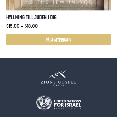
HYLLNING TILL JUDEN I DIG
Prisintervall:
$
15.00
–
$
18.00
$15.00
till
VÄLJ ALTERNATIV
$18.00
Den
här
produkten
har
flera
varianter.
De
olika
alternativen
kan
väljas