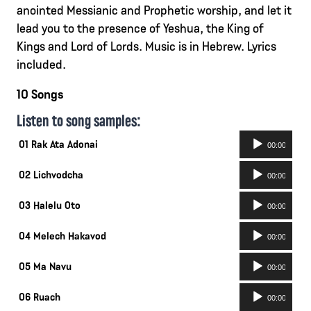
anointed Messianic and Prophetic worship, and let it
lead you to the presence of Yeshua, the King of
Kings and Lord of Lords. Music is in Hebrew. Lyrics
included.
10 Songs
Listen to song samples:
Ljudspelare
01 Rak Ata Adonai
00:00
Ljudspelare
02 Lichvodcha
00:00
Ljudspelare
03 Halelu Oto
00:00
Ljudspelare
04 Melech Hakavod
00:00
Ljudspelare
05 Ma Navu
00:00
Ljudspelare
06 Ruach
00:00