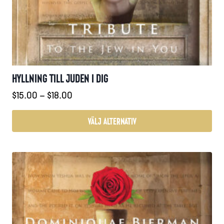
HYLLNING TILL JUDEN I DIG
Prisintervall:
$
15.00
–
$
18.00
$15.00
till
VÄLJ ALTERNATIV
$18.00
Den
här
produkten
har
flera
varianter.
De