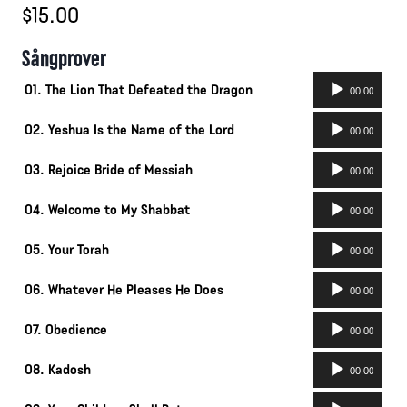
$
15.00
Sångprover
Ljudspelare
01. The Lion That Defeated the Dragon
00:00
Ljudspelare
02. Yeshua Is the Name of the Lord
00:00
Ljudspelare
03. Rejoice Bride of Messiah
00:00
Ljudspelare
04. Welcome to My Shabbat
00:00
Ljudspelare
05. Your Torah
00:00
Ljudspelare
06. Whatever He Pleases He Does
00:00
Ljudspelare
07. Obedience
00:00
Ljudspelare
08. Kadosh
00:00
Ljudspelare