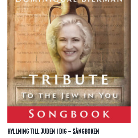
olika
alternativen
kan
väljas
på
produktsidan
HYLLNING TILL JUDEN I DIG – SÅNGBOKEN