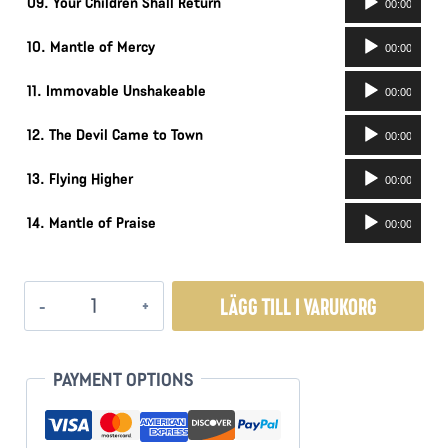
09. Your Children Shall Return
00:00
Ljudspelare
10. Mantle of Mercy
00:00
Ljudspelare
11. Immovable Unshakeable
00:00
Ljudspelare
12. The Devil Came to Town
00:00
Ljudspelare
13. Flying Higher
00:00
Ljudspelare
14. Mantle of Praise
00:00
Hyllning
LÄGG TILL I VARUKORG
till
Juden
i
PAYMENT OPTIONS
Dig
Instrumentalt