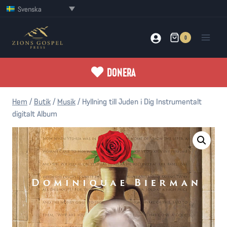
Skip
Svenska
to
content
0
DONERA
Hem
/
Butik
/
Musik
/
Hyllning till Juden i Dig Instrumentalt
digitalt Album