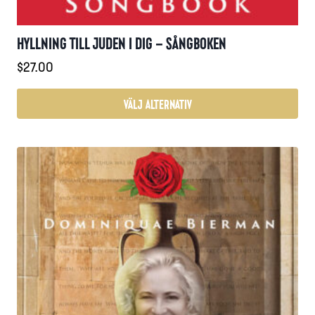
HYLLNING TILL JUDEN I DIG – SÅNGBOKEN
$
27.00
VÄLJ ALTERNATIV
Den
här
produkten
har
flera
varianter.
De
olika
alternativen
kan
väljas