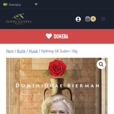
Skip
Svenska
to
content
0
DONERA
Hem
/
Butik
/
Musik
/
Hyllning till Juden i Dig