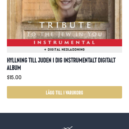
på
produktsidan
HYLLNING TILL JUDEN I DIG INSTRUMENTALT DIGITALT
ALBUM
$
15.00
LÄGG TILL I VARUKORG