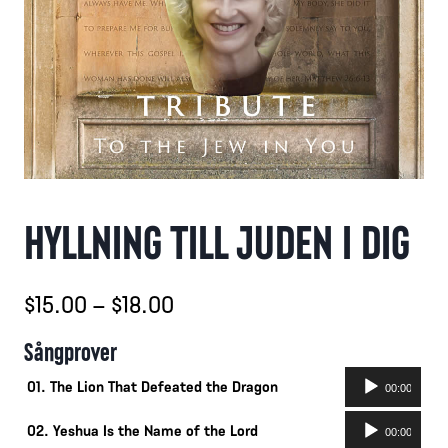
HYLLNING TILL JUDEN I DIG
Prisintervall:
$
15.00
–
$
18.00
$15.00
Sångprover
till
Ljudspelare
01. The Lion That Defeated the Dragon
00:00
$18.00
Ljudspelare
02. Yeshua Is the Name of the Lord
00:00