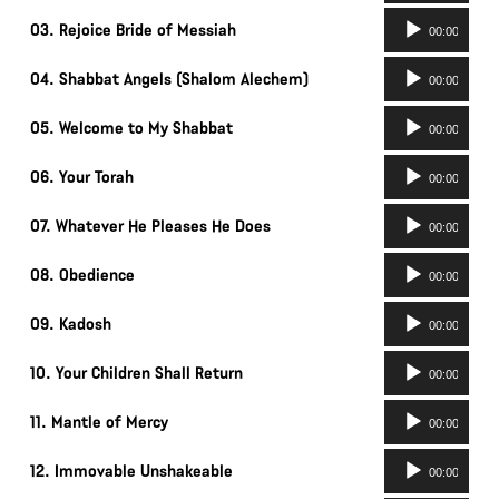
Ljudspelare
03. Rejoice Bride of Messiah
00:00
Ljudspelare
04. Shabbat Angels (Shalom Alechem)
00:00
Ljudspelare
05. Welcome to My Shabbat
00:00
Ljudspelare
06. Your Torah
00:00
Ljudspelare
07. Whatever He Pleases He Does
00:00
Ljudspelare
08. Obedience
00:00
Ljudspelare
09. Kadosh
00:00
Ljudspelare
10. Your Children Shall Return
00:00
Ljudspelare
11. Mantle of Mercy
00:00
Ljudspelare
12. Immovable Unshakeable
00:00