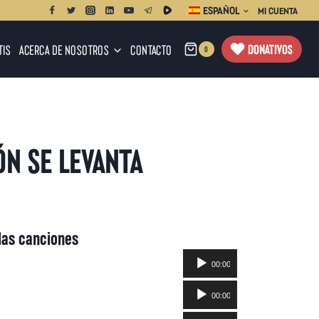
ESPAÑOL
MI CUENTA
DONATIVOS
TIS
ACERCA DE NOSOTROS
CONTACTO
0
ÓN SE LEVANTA
las canciones
Reproductor
00:00
de
Reproductor
audio
00:00
de