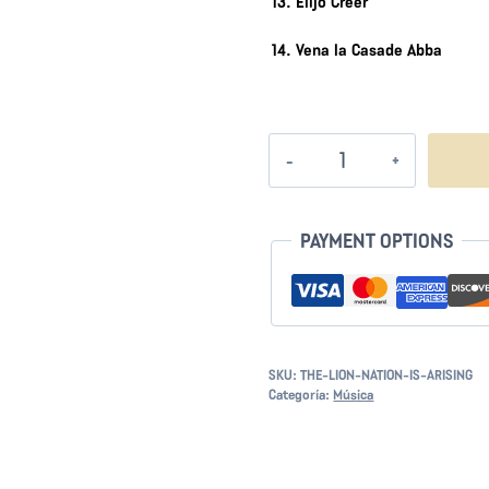
13. Elijo Creer
14. Vena la Casade Abba
La
Nación
León
se
PAYMENT OPTIONS
Levanta
cantidad
SKU:
THE-LION-NATION-IS-ARISING
Categoría:
Música