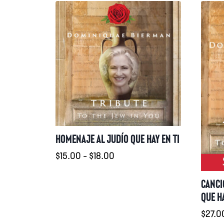
HOMENAJE AL JUDÍO QUE HAY EN TI
Rango
$
15.00
-
$
18.00
de
precios:
CANCI
desde
QUE HA
$15.00
$
27.0
hasta