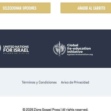
SELECCIONAR OPCIONES
AÑADIR AL CARRITO
cto
les
tes.
nes
en
Términos y Condiciones
Aviso de Privacidad
a
cto
© 2026 Zions Gospel Press | All rights reserved.