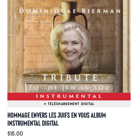
variations.
Les
options
peuvent
être
choisies
sur
la
page
du
produit
HOMMAGE ENVERS LES JUIFS EN VOUS ALBUM
INSTRUMENTAL DIGITAL
$
15.00