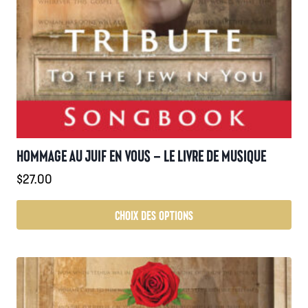
HOMMAGE AU JUIF EN VOUS – LE LIVRE DE MUSIQUE
$
27.00
CHOIX DES OPTIONS
Ce
produit
a
plusieurs