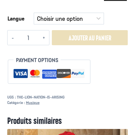
audio
Langue
quantité
AJOUTER AU PANIER
de
The
Lion
PAYMENT OPTIONS
Nation
is
Arising
UGS :
THE-LION-NATION-IS-ARISING
Catégorie :
Musique
Produits similaires