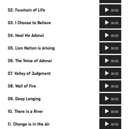
audio
Lecteur
02. Fountain of Life
00:00
audio
Lecteur
03. I Choose to Believe
00:00
audio
Lecteur
04. Heal Me Adonai
00:00
audio
Lecteur
05. Lion Nation is Arising
00:00
audio
Lecteur
06. The Voice of Adonai
00:00
audio
Lecteur
07. Valley of Judgment
00:00
audio
Lecteur
08. Wall of Fire
00:00
audio
Lecteur
09. Deep Longing
00:00
audio
Lecteur
10. There is a River
00:00
audio
Lecteur
11. Change is in the Air
00:00