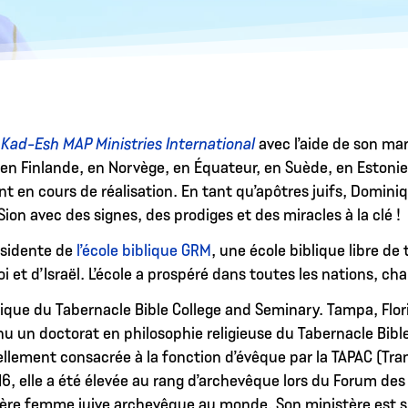
e
Kad-Esh MAP Ministries International
avec l’aide de son mar
u, en Finlande, en Norvège, en Équateur, en Suède, en Esto
nt en cours de réalisation. En tant qu’apôtres juifs, Domi
Sion avec des signes, des prodiges et des miracles à la clé !
ésidente de
l’école biblique GRM
, une école biblique libre d
la foi et d’Israël. L’école a prospéré dans toutes les nations
que du Tabernacle Bible College and Seminary. Tampa, Florid
 un doctorat en philosophie religieuse du Tabernacle Bible
llement consacrée à la fonction d’évêque par la TAPAC (Tran
16, elle a été élevée au rang d’archevêque lors du Forum des
ière femme juive archevêque au monde. Son ministère est su