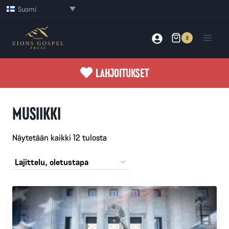
Siirry
Suomi
sisältöön
0
LAHJOITUKSET
MUSIIKKI
Näytetään kaikki 12 tulosta