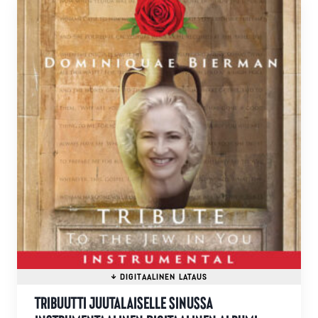
useampi
muunnelma.
Voit
tehdä
valinnat
tuotteen
sivulla.
TRIBUUTTI JUUTALAISELLE SINUSSA