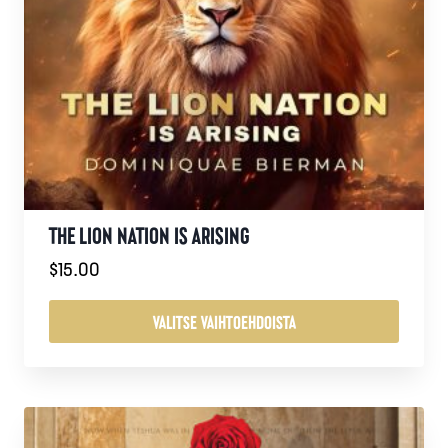
THE LION NATION IS ARISING
$
15.00
VALITSE VAIHTOEHDOISTA
Tällä
tuotteella
on
useampi