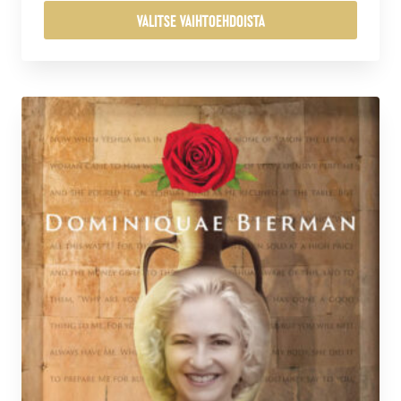
-
VALITSE VAIHTOEHDOISTA
$18.00
Tällä
tuotteella
on
useampi
muunnelma.
Voit
tehdä
valinnat
tuotteen
sivulla.