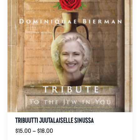
muunnelma.
Voit
tehdä
valinnat
tuotteen
sivulla.
TRIBUUTTI JUUTALAISELLE SINUSSA
Hintaluokka:
$
15.00
–
$
18.00
$15.00