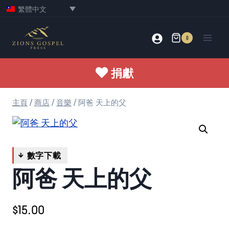
Skip
繁體中文
to
content
0
捐獻
主頁
/
商店
/
音樂
/
阿爸 天上的父
阿爸 天上的父
$
15.00