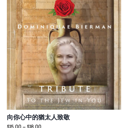
向你心中的猶太人致敬
價
$
15.00
–
$
18.00