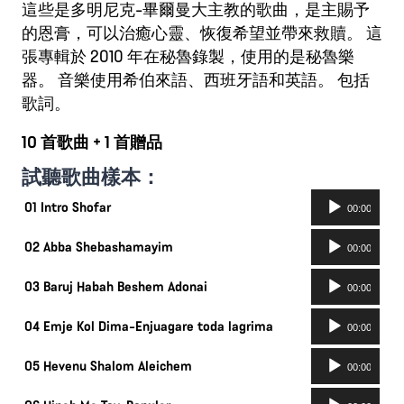
這些是多明尼克-畢爾曼大主教的歌曲，是主賜予
的恩膏，可以治癒心靈、恢復希望並帶來救贖。 這
張專輯於 2010 年在秘魯錄製，使用的是秘魯樂
器。 音樂使用希伯來語、西班牙語和英語。 包括
歌詞。
10 首歌曲 + 1 首贈品
試聽歌曲樣本：
音
01 Intro Shofar
00:00
訊
音
播
02 Abba Shebashamayim
00:00
訊
放
音
播
03 Baruj Habah Beshem Adonai
00:00
器
訊
放
音
播
04 Emje Kol Dima-Enjuagare toda lagrima
00:00
器
訊
放
音
播
05 Hevenu Shalom Aleichem
00:00
器
訊
放
音