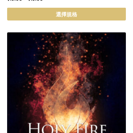
格
範
選擇規格
圍：
此
$15.00
產
到
品
$18.00
有
多
種
款
式。
可
在
產
品
頁
面
選