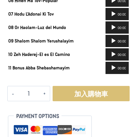
播
06 Hineh Ma Tov-Popular
00:00
器
訊
放
音
播
07 Hodu L’Adonai Ki Tov
00:00
器
訊
放
音
播
08 Or Haolam-Luz del Mundo
00:00
器
訊
放
音
播
09 Shalom Shalom Yerushalayim
00:00
器
訊
放
音
播
10 Zeh Haderej-El es El Camino
00:00
器
訊
放
音
播
11 Bonus Abba Shebashamayim
00:00
器
訊
放
播
器
放
阿
加入購物車
器
爸
天
上
PAYMENT OPTIONS
的
父