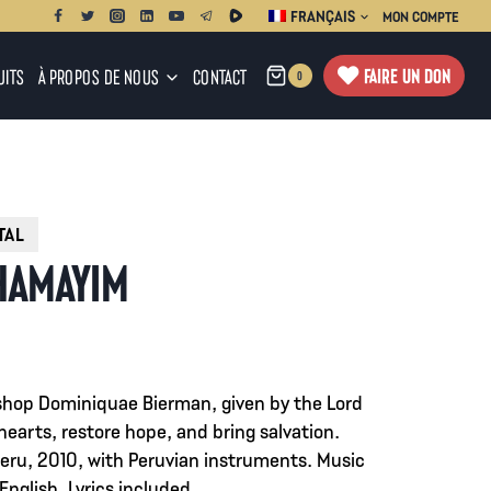
FRANÇAIS
MON COMPTE
FAIRE UN DON
UITS
À PROPOS DE NOUS
CONTACT
0
HAMAYIM
shop Dominiquae Bierman, given by the Lord
hearts, restore hope, and bring salvation.
Peru, 2010, with Peruvian instruments. Music
English. Lyrics included.