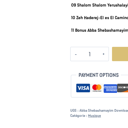
09 Shalom Shalom Yerushala
10 Zeh Haderej-El es El Camin
11 Bonus Abba Shebashamayi
quantité
de
Abba
Shebashamayim
PAYMENT OPTIONS
UGS :
Abba Shebashamayim Downloa
Catégorie :
Musique