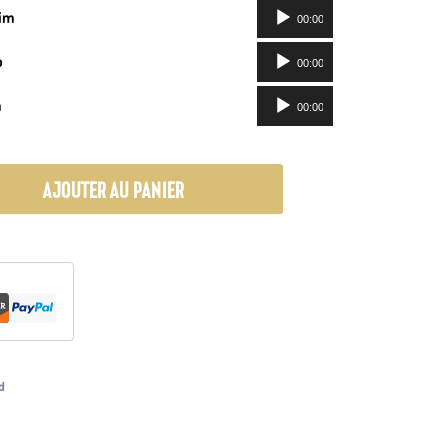
Lecteur
yim
00:00
audio
Lecteur
o
00:00
audio
Lecteur
m
00:00
audio
AJOUTER AU PANIER
d