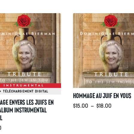
HOMMAGE AU JUIF EN VOUS
GE ENVERS LES JUIFS EN
Plage
$
15.00
–
$
18.00
ALBUM INSTRUMENTAL
de
L
prix :
0
$15.00