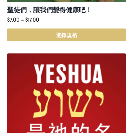
聖徒們，讓我們變得健康吧！
價
$
7.00
–
$
17.00
格
範
選擇規格
圍：
此
$7.00
產
到
品
$17.00
有
多
種
款
式。
可
在
產
品