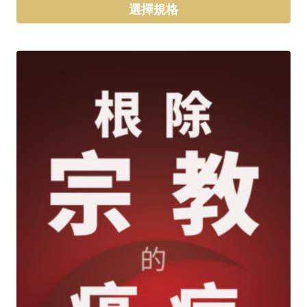
範
選擇規格
圍：
此
$7.00
產
到
品
$17.00
有
多
種
款
式。
可
在
產
品
頁
面
選
擇