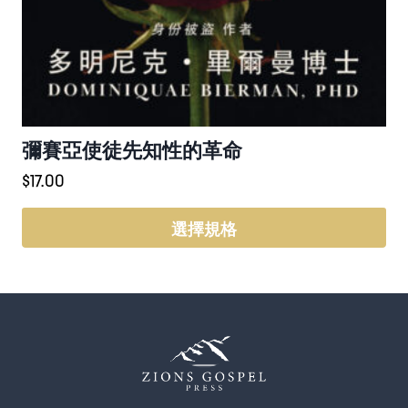
彌賽亞使徒先知性的革命
$
17.00
選擇規格
此
產
品
有
多
種
款