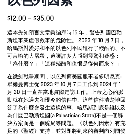
價
$
12.00
–
$
35.00
格
這本先知預言文章彙編歷時 15 年，警告列國巴勒
範
斯坦事業虛假敘事的危險性。 2023 年 10 月 7 日，
圍：
哈馬斯對愛好和平的以色列平民進行了殘酷的、不
可言喻的大屠殺，這讓許多人感到震驚和疑惑：
$12.00
「為什麼？」「這種殘酷和仇恨是從何而來？ 」
到
$35.00
在鐵劍戰爭期間，以色列裔美國服事者多明尼克
·
畢爾曼博士從 2023 年 10 月 7 日工作到 2024 年 1
月 30 日一直在當地實際走訪工作。上帝之心的脈
動就在她過去和現今的信件中。這些信件清楚地回
答了為什麼會發生這樣的事、哈馬斯到底是誰以及
為什麼巴勒斯坦國(a Palestinian State)不是一個解
決方案而是一個騙局等問題。《以色列因素》有充
足的《聖經》支持，並對即將到來的審判向列國發