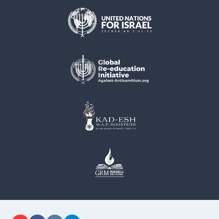
式。
可
在
產
品
頁
面
選
擇
選
項