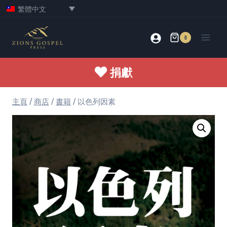
Skip
繁體中文
to
content
0
捐獻
主頁
/
商店
/
書籍
/
以色列因素