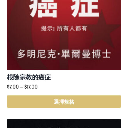
選
項
根除宗教的癌症
價
$
7.00
–
$
17.00
格
範
選擇規格
圍：
此
$7.00
產
到
品