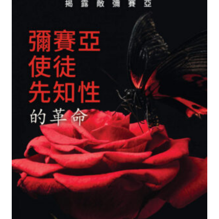
$17.00
有
多
種
款
式。
可
在
產
品
頁
面
選
擇
選
項