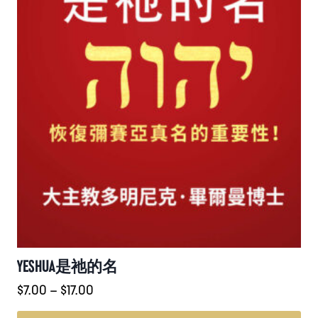
頁
面
選
擇
選
項
YESHUA是祂的名
價
$
7.00
–
$
17.00
格