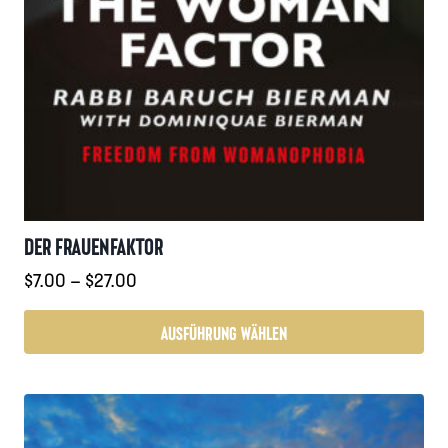
DER FRAUENFAKTOR
Preisspanne:
$
7.00
–
$
27.00
$7.00
bis
AUSFÜHRUNG WÄHLEN
$27.00
Dieses
Produkt
weist
mehrere