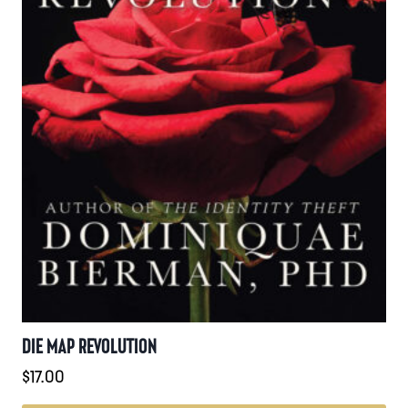
gewählt
werden
DIE MAP REVOLUTION
$
17.00