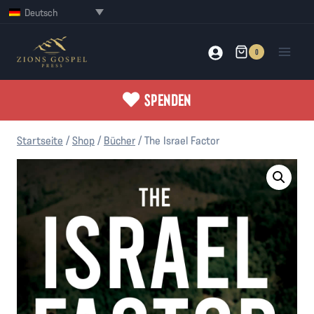
Zum
Deutsch
Inhalt
springen
0
SPENDEN
Startseite
/
Shop
/
Bücher
/
The Israel Factor