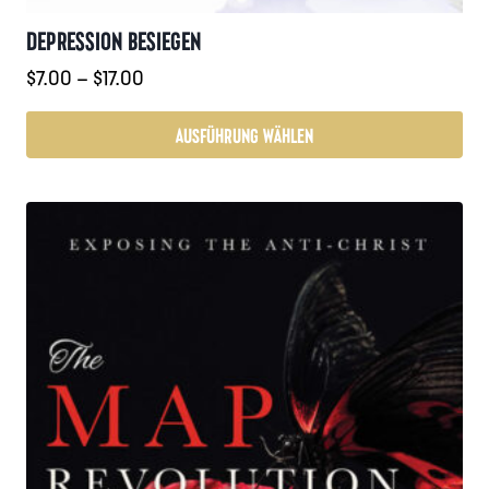
DEPRESSION BESIEGEN
Preisspanne:
$
7.00
–
$
17.00
$7.00
bis
AUSFÜHRUNG WÄHLEN
$17.00
Dieses
Produkt
weist
mehrere
Varianten
auf.
Die
Optionen
können
auf
der
Produktseite