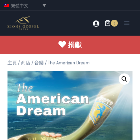
Skip
繁體中文
to
content
0
捐獻
主頁
/
商店
/
音樂
/
The American Dream