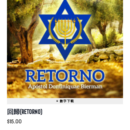
多
種
款
式。
可
在
產
品
頁
面
選
擇
選
項
回歸(RETORNO)
$
15.00