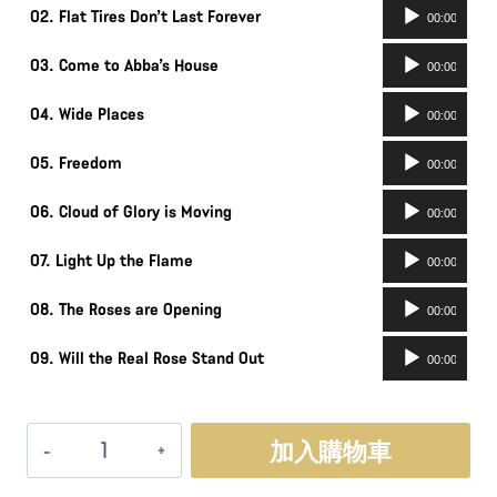
音
播
02. Flat Tires Don’t Last Forever
00:00
訊
放
音
播
03. Come to Abba’s House
00:00
器
訊
放
音
播
04. Wide Places
00:00
器
訊
放
音
播
05. Freedom
00:00
器
訊
放
音
播
06. Cloud of Glory is Moving
00:00
器
訊
放
音
播
07. Light Up the Flame
00:00
器
訊
放
音
播
08. The Roses are Opening
00:00
器
訊
放
音
播
09. Will the Real Rose Stand Out
00:00
器
訊
放
播
器
放
The
加入購物車
器
American
Dream