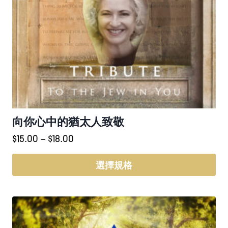
向你心中的猶太人致敬
價
$
15.00
–
$
18.00
格
範
選擇規格
圍：
此
$15.00
產
到
品
$18.00
有