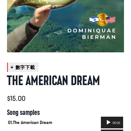
THE AMERICAN DREAM
$
15.00
Song samples
音
01.The American Dream
00:00
訊