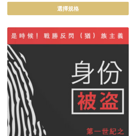
選擇規格
此
產
品
有
多
種
款
式。
可
在
產
品
頁
面
選