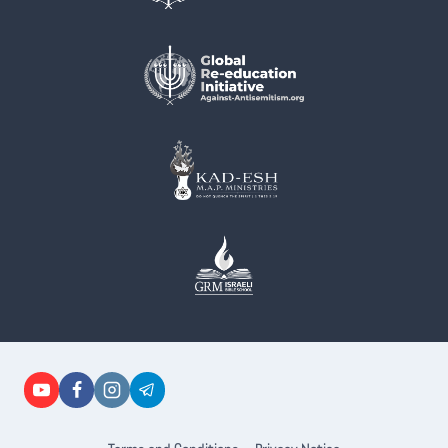
在
產
品
頁
面
選
擇
選
項