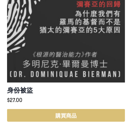
擇
選
項
身份被盜
$
27.00
購買商品