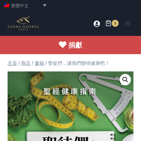
Skip
繁體中文
to
content
0
捐獻
主頁
/
商店
/
書籍
/
聖徒們，讓我們變得健康吧！