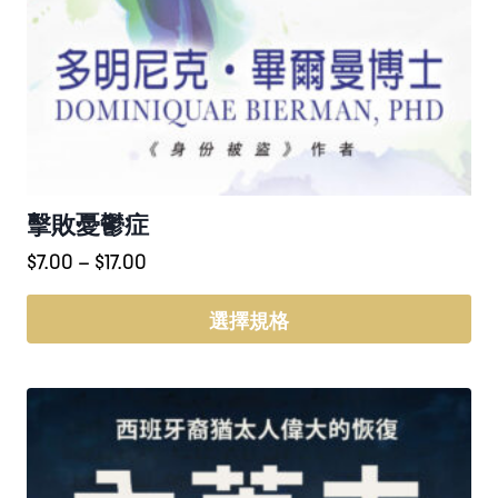
擊敗憂鬱症
價
$
7.00
–
$
17.00
格
範
選擇規格
圍：
此
$7.00
產
到
品
$17.00
有
多