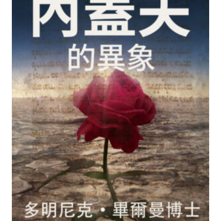
種
款
式。
可
在
產
品
頁
面
選
擇
選
項