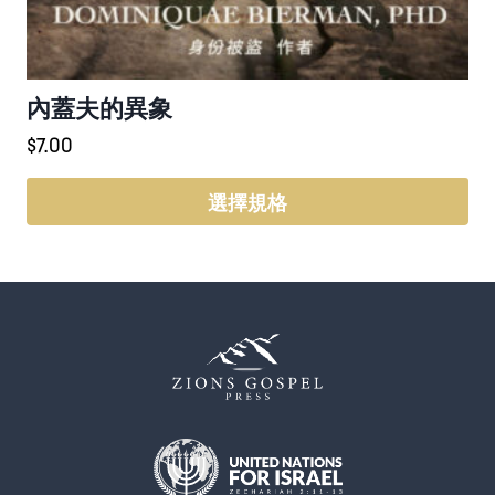
內蓋夫的異象
$
7.00
選擇規格
此
產
品
有
多
種
款
式。
可