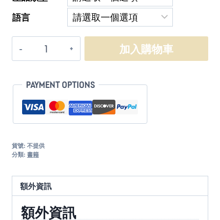
語言
聖
加入購物車
徒
們，
讓
PAYMENT OPTIONS
我
們
變
得
健
貨號:
不提供
分類:
書籍
康
吧！
數
額外資訊
量
額外資訊