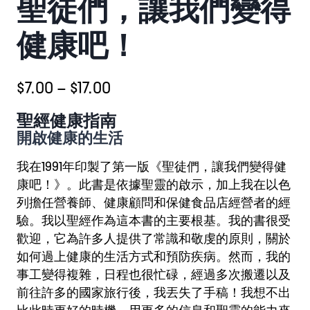
聖徒們，讓我們變得
健康吧！
價
$
7.00
–
$
17.00
格
聖經健康指南
範
開啟健康的生活
圍：
我在1991年印製了第一版《聖徒們，讓我們變得健
$7.00
康吧！》。此書是依據聖靈的啟示，加上我在以色
到
列擔任營養師、健康顧問和保健食品店經營者的經
驗。我以聖經作為這本書的主要根基。我的書很受
$17.00
歡迎，它為許多人提供了常識和敬虔的原則，關於
如何過上健康的生活方式和預防疾病。然而，我的
事工變得複雜，日程也很忙碌，經過多次搬遷以及
前往許多的國家旅行後，我丟失了手稿！我想不出
比此時更好的時機，用更多的信息和聖靈的能力來