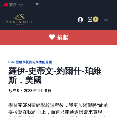
Skip
繁體中文
to
content
0
捐獻
GRM 聖經學校囚犯學生的見證
羅伊-史蒂文-約爾什-珀維
斯，美國
By
W B
2023 年 9 月 11 日
學習完GRM聖經學校課程後，我更加渴望將Yah的
妥拉寫在我的心上，而這只能通過恩膏來實現。