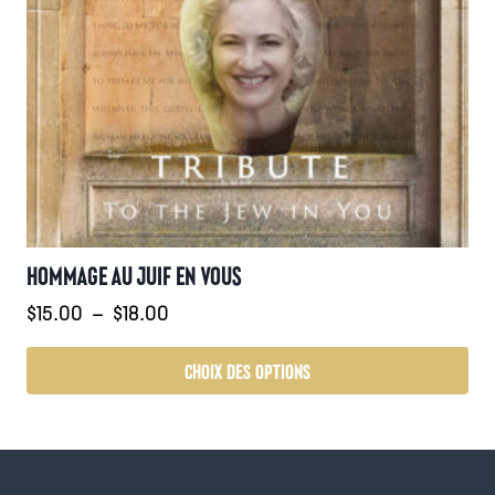
HOMMAGE AU JUIF EN VOUS
Plage
$
15.00
–
$
18.00
de
prix :
CHOIX DES OPTIONS
$15.00
Ce
à
produit
$18.00
a
plusieurs