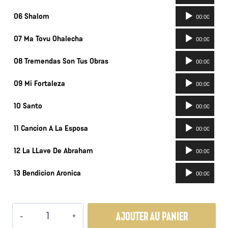
audio
Lecteur
06 Shalom
00:00
audio
Lecteur
07 Ma Tovu Ohalecha
00:00
audio
Lecteur
08 Tremendas Son Tus Obras
00:00
audio
Lecteur
09 Mi Fortaleza
00:00
audio
Lecteur
10 Santo
00:00
audio
Lecteur
11 Cancion A La Esposa
00:00
audio
Lecteur
12 La LLave De Abraham
00:00
audio
Lecteur
13 Bendicion Aronica
00:00
audio
quantité
AJOUTER AU PANIER
de