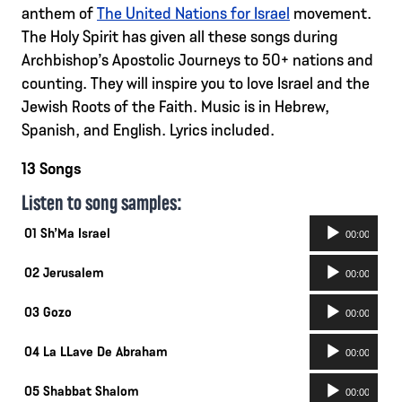
anthem of
The United Nations for Israel
movement.
The Holy Spirit has given all these songs during
Archbishop’s Apostolic Journeys to 50+ nations and
counting. They will inspire you to love Israel and the
Jewish Roots of the Faith. Music is in Hebrew,
Spanish, and English. Lyrics included.
13 Songs
Listen to song samples:
Lecteur
01 Sh’Ma Israel
00:00
audio
Lecteur
02 Jerusalem
00:00
audio
Lecteur
03 Gozo
00:00
audio
Lecteur
04 La LLave De Abraham
00:00
audio
Lecteur
05 Shabbat Shalom
00:00