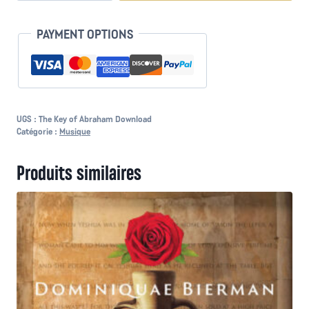
The
Key
PAYMENT OPTIONS
of
Abraham
UGS :
The Key of Abraham Download
Catégorie :
Musique
Produits similaires