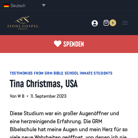
Zum
Deutsch
Inhalt
springen
0
SPENDEN
TESTIMONIES FROM GRM BIBLE SCHOOL INMATE STUDENTS
Tina Christmas, USA
Von
W B
11. September 2023
Diese Studium war ein großer Augenöffner und
eine herzreinigende Erfahrung. Die GRM
Bibelschule hat meine Augen und mein Herz für so
viele neue Wahrheiten geöffnet, von denen ich nie