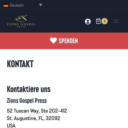
Zum
Deutsch
Inhalt
springen
0
SPENDEN
KONTAKT
Kontaktiere uns
Zions Gospel Press
52 Tuscan Way, Ste 202-412
St. Augustine, FL, 32092
USA