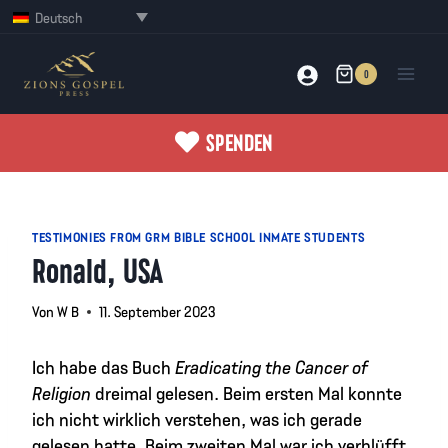
Zum
Deutsch
Inhalt
springen
0
SPENDEN
TESTIMONIES FROM GRM BIBLE SCHOOL INMATE STUDENTS
Ronald, USA
Von
W B
11. September 2023
Ich habe das Buch
Eradicating the Cancer of
Religion
dreimal gelesen. Beim ersten Mal konnte
ich nicht wirklich verstehen, was ich gerade
gelesen hatte. Beim zweiten Mal war ich verblüfft,