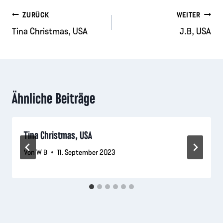
Beitragsnavigation
ZURÜCK
WEITER
Tina Christmas, USA
J.B, USA
Ähnliche Beiträge
Tina Christmas, USA
Von
W B
11. September 2023