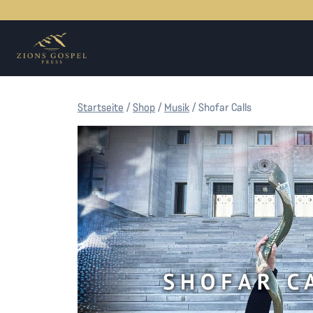
Zum
Inhalt
springen
Startseite
/
Shop
/
Musik
/
Shofar Calls