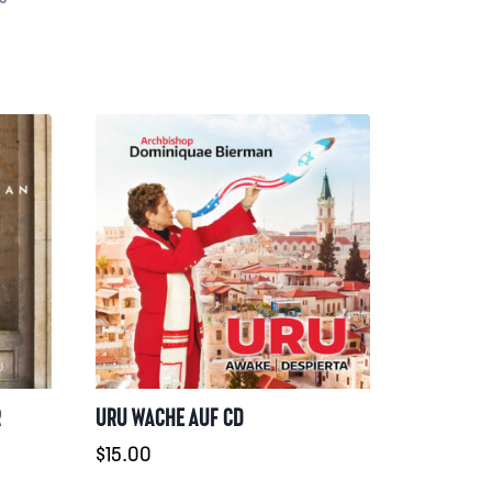
R
URU WACHE AUF CD
e:
$
15.00