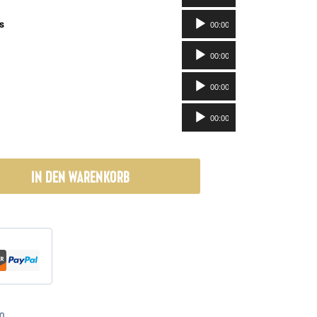
Player
Audio-
s
00:00
Player
Audio-
00:00
Player
Audio-
00:00
Player
Audio-
00:00
Player
IN DEN WARENKORB
O