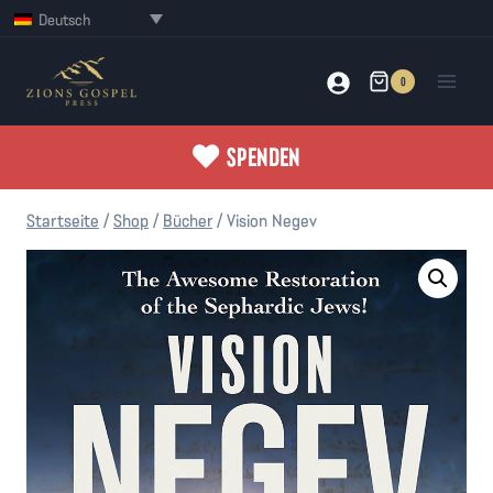
Zum
Deutsch
Inhalt
springen
0
SPENDEN
Startseite
/
Shop
/
Bücher
/
Vision Negev