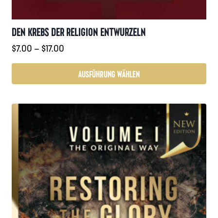
DEN KREBS DER RELIGION ENTWURZELN
Preisspanne:
$
7.00
–
$
17.00
$7.00
bis
AUSFÜHRUNG WÄHLEN
$17.00
Dieses
Produkt
weist
mehrere
Varianten
auf.
Die
Optionen
können
auf
der