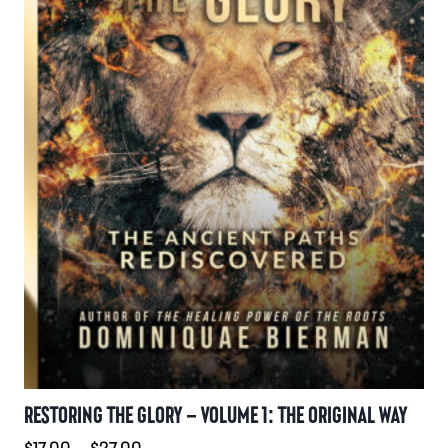
Produktseite
gewählt
werden
RESTORING THE GLORY – VOLUME 1: THE ORIGINAL WAY
Preisspanne:
$
17.00
–
$
27.00