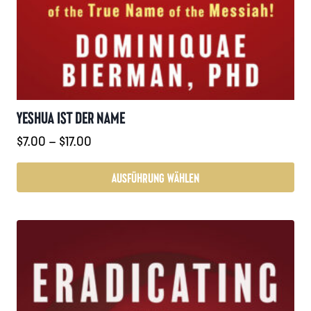
YESHUA IST DER NAME
Preisspanne:
$
7.00
–
$
17.00
$7.00
bis
AUSFÜHRUNG WÄHLEN
$17.00
Dieses
Produkt
weist
mehrere
Varianten
auf.
Die