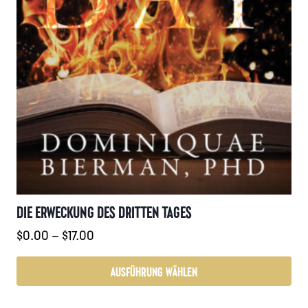
DIE ERWECKUNG DES DRITTEN TAGES
Preisspanne:
$
0.00
–
$
17.00
$0.00
bis
AUSFÜHRUNG WÄHLEN
$17.00
Dieses